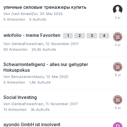
уличные силовые тренажеры купить
Von Gast KinaldZor,
30. Mai 2024
0
Antworten
0
Aufrufe
wikifolio - meine Favoriten
1
2
3
4
Von
GembaPowertrain
,
12. November 2017
90
Antworten
20,6k
Aufrufe
Schwarmintelligenz - alles nur gehypter
Hokuspokus
Von
Benutzerlerntdazu
,
13. Mai 2020
4
Antworten
1,8k
Aufrufe
Social Investing
Von
GembaPowertrain
,
11. November 2017
13
Antworten
3k
Aufrufe
ayondo GmbH ist insolvent