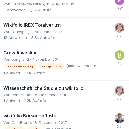
Von
GembaPowertrain
,
15. August 2019
6
Antworten
1,9k
Aufrufe
Wikifolio IREX Totalverlust
Von
blindspot
,
3. November 2017
12
Antworten
3,3k
Aufrufe
Crowdinvesting
Von
bengra
,
27. November 2017
(und 1 weiterer)
crowdinvesting
companisto
1
Antwort
1,5k
Aufrufe
Wissenschaftliche Studie zu wikifolio
Von
RatherShort
,
5. Dezember 2018
1
Antwort
1,2k
Aufrufe
wikifolio Börsengeflüster
Von
CptnBruno
,
18. Dezember 2017
(und 2 weitere)