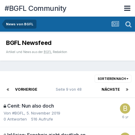
#BGFL Community
News von BGFL
BGFL Newsfeed
Artikel und News
aus
der
BGFL
Redaktion
SORTIEREN NACH
VORHERIGE
Seite 9 von 48
NÄCHSTE
Cenit: Nun also doch
Von
#BGFL
,
5. November 2019
0
Antworten
516
Aufrufe
InVision: Ergebnis zieht deutlich an