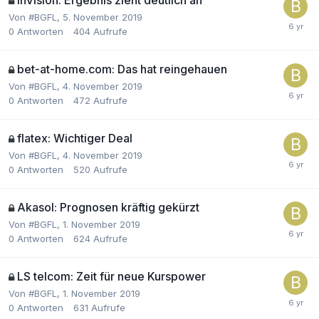
Von
#BGFL
,
5. November 2019
0
Antworten
404
Aufrufe
bet-at-home.com: Das hat reingehauen
Von
#BGFL
,
4. November 2019
0
Antworten
472
Aufrufe
flatex: Wichtiger Deal
Von
#BGFL
,
4. November 2019
0
Antworten
520
Aufrufe
Akasol: Prognosen kräftig gekürzt
Von
#BGFL
,
1. November 2019
0
Antworten
624
Aufrufe
LS telcom: Zeit für neue Kurspower
Von
#BGFL
,
1. November 2019
0
Antworten
631
Aufrufe