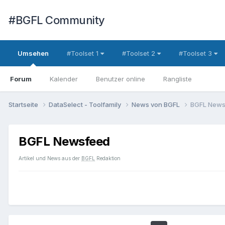
#BGFL Community
Umsehen
#Toolset 1
#Toolset 2
#Toolset 3
Forum
Kalender
Benutzer online
Rangliste
Startseite
DataSelect - Toolfamily
News von BGFL
BGFL News
BGFL Newsfeed
Artikel und News
aus
der
BGFL
Redaktion