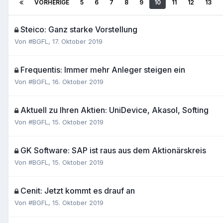
VORHERIGE
5
6
7
8
9
10
11
12
13
Steico: Ganz starke Vorstellung
Von
#BGFL
,
17. Oktober 2019
Frequentis: Immer mehr Anleger steigen ein
Von
#BGFL
,
16. Oktober 2019
Aktuell zu Ihren Aktien: UniDevice, Akasol, Softing
Von
#BGFL
,
15. Oktober 2019
GK Software: SAP ist raus aus dem Aktionärskreis
Von
#BGFL
,
15. Oktober 2019
Cenit: Jetzt kommt es drauf an
Von
#BGFL
,
15. Oktober 2019