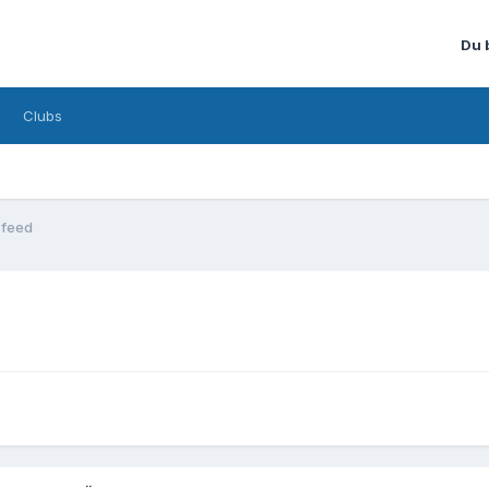
Du 
Clubs
feed