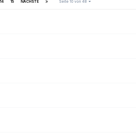
14
15
NÄCHSTE
Seite 10 von 48