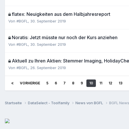
flatex: Neuigkeiten aus dem Halbjahresreport
Von
#BGFL
,
30. September 2019
Noratis: Jetzt müsste nur noch der Kurs anziehen
Von
#BGFL
,
30. September 2019
Aktuell zu Ihren Aktien: Stemmer Imaging, HolidayCh
Von
#BGFL
,
26. September 2019
VORHERIGE
5
6
7
8
9
10
11
12
13
Startseite
DataSelect - Toolfamily
News von BGFL
BGFL News