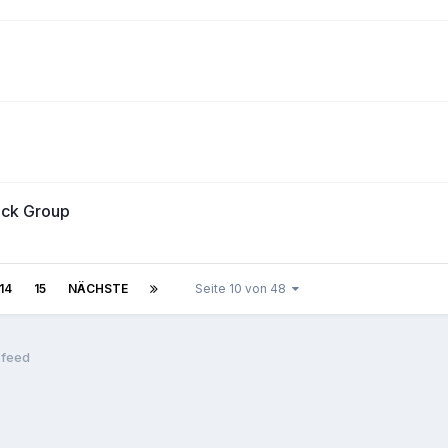
eck Group
14
15
NÄCHSTE
Seite 10 von 48
feed