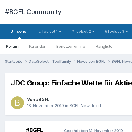
#BGFL Community
Umsehen
#Toolset 1
#Toolset 2
#Toolset 3
Forum
Kalender
Benutzer online
Rangliste
Startseite
DataSelect - Toolfamily
News von BGFL
BGFL New
JDC Group: Einfache Wette für Aktie
Von
#BGFL
13. November 2019
in
BGFL Newsfeed
#BGFL
Geschrieben
13. November 2019