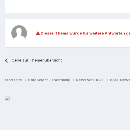
Dieses Thema wurde für weitere Antworten g
Gehe zur Themenübersicht
Startseite
DataSelect - Toolfamily
News von BGFL
BGFL New