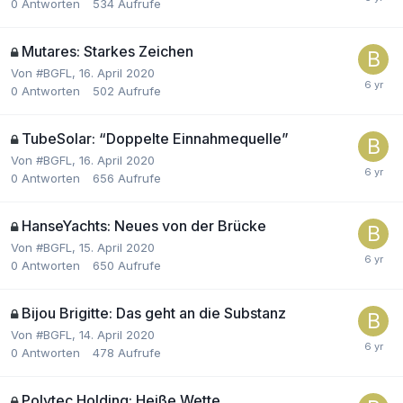
0
Antworten
534
Aufrufe
Mutares: Starkes Zeichen
Von
#BGFL
,
16. April 2020
0
Antworten
502
Aufrufe
TubeSolar: “Doppelte Einnahmequelle”
Von
#BGFL
,
16. April 2020
0
Antworten
656
Aufrufe
HanseYachts: Neues von der Brücke
Von
#BGFL
,
15. April 2020
0
Antworten
650
Aufrufe
Bijou Brigitte: Das geht an die Substanz
Von
#BGFL
,
14. April 2020
0
Antworten
478
Aufrufe
Polytec Holding: Heiße Wette