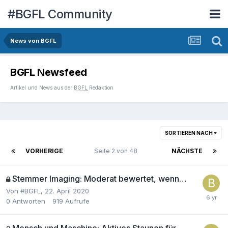
#BGFL Community
News von BGFL
BGFL Newsfeed
Artikel und News
aus
der
BGFL
Redaktion
SORTIEREN NACH
VORHERIGE
Seite 2 von 48
NÄCHSTE
Stemmer Imaging: Moderat bewertet, wenn…
Von
#BGFL
,
22. April 2020
0
Antworten
919
Aufrufe
Mensch und Maschine: Aktives Staunen für