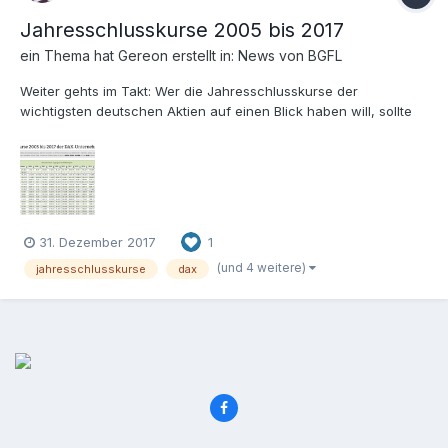
Jahresschlusskurse 2005 bis 2017
ein Thema hat
Gereon
erstellt in:
News von BGFL
Weiter gehts im Takt: Wer die Jahresschlusskurse der
wichtigsten deutschen Aktien auf einen Blick haben will, sollte
sich diese Übersichten von boersengefluester.de ansehen. Hier
haben wir für alle Aktien aus DAX, MDAX, SDAX, TecDAX und
dem Börsensegment Scale die Jahresschlusskurse von 2005 bis
20...
31. Dezember 2017
1
(und 4 weitere)
jahresschlusskurse
dax