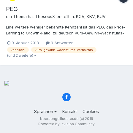
PEG
ein Thema hat
TheseusX
erstellt in:
KGV, KBV, KUV
Eine weitere weniger bekannte Kennzahl ist das PEG, das Price-
Earning to Growth-Ratio, zu deutsch Kurs-Gewinn-Wachstums-
Verhältnis. Es setzt das bekannt KGV (Kurs-Gewinn-Verhältnis) in
9. Januar 2018
9 Antworten
Relation zum erwartete Wachstum. Es empfiehlt sich beim KGV
kennzahl
kurs-gewinn-wachstums-verhältnis
einen Durchschnittswert der letzten Jahre zu verwenden...
(und 2 weitere)
Sprachen
Kontakt
Cookies
boersengefluester.de (c) 2019
Powered by Invision Community